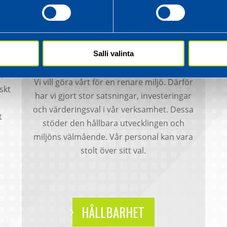
HÅLLBAR
UTVECKLING ÄR EN
DEL AV VÅR VARDAG
Salli valinta
ar
ka
i
Vi vill göra vårt för en renare miljö. Därför
iskt
har vi gjort stor satsningar, investeringar
och värderingsval i vår verksamhet. Dessa
t
stöder den hållbara utvecklingen och
miljöns välmående. Vår personal kan vara
stolt över sitt val.
HÅLLBARHET