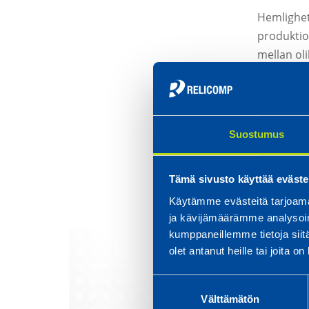
Hemlighet
produktio
mellan ol
Vi är klar
framskrida
tidtabelle
Suostumus
Tämä sivusto käyttää eväste
Käytämme evästeitä tarjoama
ja kävijämäärämme analysoim
kumppaneillemme tietoja siitä
olet antanut heille tai joita o
Suostumuksen
Välttämätön
valinta