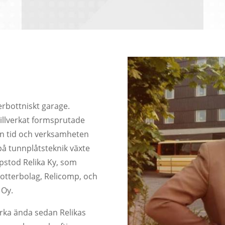
erbottniskt garage.
illverkat formsprutade
en tid och verksamheten
på tunnplåtsteknik växte
ppstod Relika Ky, som
 dotterbolag, Relicomp, och
 Oy.
yrka ända sedan Relikas