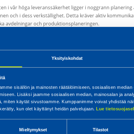
en i vår höga leveranssäkerhet ligger i noggrann planering 
nen och i dess verkställighet. Detta kräver aktiv kommunika
ika avdelningar och produktionsplaneringen.
a för nästa arbetsmoment redan innan det börjar, för att ar
 smidigt. På så sätt behöver vi inte i något skede springa i
n och då hålls vår leveranssäkerhet på en hög nivå.
Yksityiskohdat
itä
mme sisällön ja mainosten räätälöimiseen, sosiaalisen median
iseen. Lisäksi jaamme sosiaalisen median, mainosalan ja analy
, miten käytät sivustoamme. Kumppanimme voivat yhdistää näitä t
n kerätty, kun olet käyttänyt heidän palvelujaan.
Lue tietosuojas
Mieltymykset
Tilastot