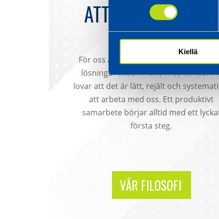
ATTITYDEN AVGÖR.
ALLTID.
Kiellä
För oss är kundorientering att vi skap
lösningar tillsammans med kunden. V
lovar att det är lätt, rejält och systemat
att arbeta med oss. Ett produktivt
samarbete börjar alltid med ett lycka
första steg.
VÅR FILOSOFI