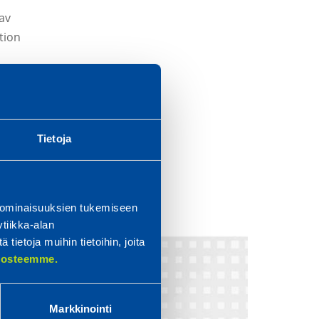
av
tion
betet ska
kapp
Tietoja
 ominaisuuksien tukemiseen
tiikka-alan
ietoja muihin tietoihin, joita
elosteemme.
Markkinointi