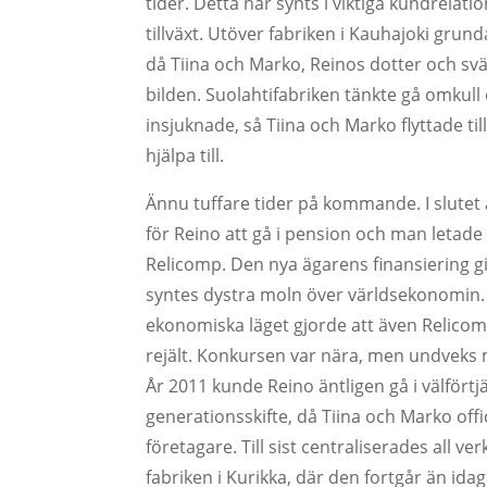
tider. Detta har synts i viktiga kundrelati
tillväxt. Utöver fabriken i Kauhajoki grun
då Tiina och Marko, Reinos dotter och svär
bilden. Suolahtifabriken tänkte gå omkul
insjuknade, så Tiina och Marko flyttade till
hjälpa till.
Ännu tuffare tider på kommande. I slutet a
för Reino att gå i pension och man letade e
Relicomp. Den nya ägarens finansiering gi
syntes dystra moln över världsekonomin.
ekonomiska läget gjorde att även Relico
rejält. Konkursen var nära, men undveks m
År 2011 kunde Reino äntligen gå i välför
generationsskifte, då Tiina och Marko offi
företagare. Till sist centraliserades all ve
fabriken i Kurikka, där den fortgår än idag