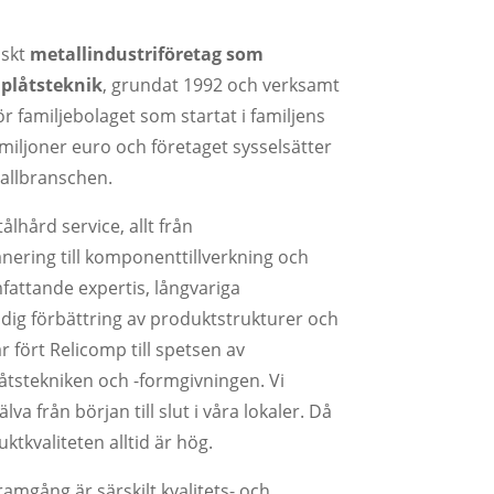
dskt
metallindustriföretag som
nplåtsteknik
, grundat 1992 och verksamt
r familjebolaget som startat i familjens
miljoner euro och företaget sysselsätter
tallbranschen.
ålhård service, allt från
nering till komponenttillverkning och
attande expertis, långvariga
dig förbättring av produktstrukturer och
fört Relicomp till spetsen av
åtstekniken och -formgivningen. Vi
älva från början till slut i våra lokaler. Då
duktkvaliteten alltid är hög.
mgång är särskilt kvalitets- och