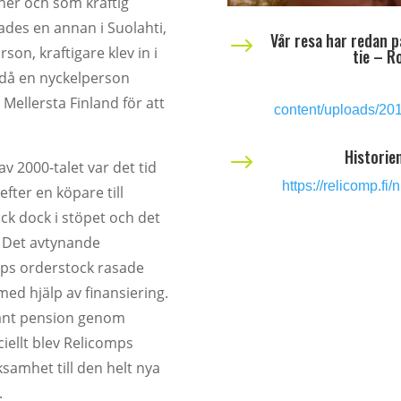
oner och som kraftig
dades en annan i Suolahti,
Vår resa har redan p
$
son, kraftigare klev in i
tie – R
l då en nyckelperson
 Mellersta Finland för att
content/uploads/201
Historie
$
v 2000-talet var det tid
https://relicomp.fi
fter en köpare till
ck dock i stöpet och det
 Det avtynande
mps orderstock rasade
ed hjälp av finansiering.
tjänt pension genom
ciellt blev Relicomps
rksamhet till den helt nya
.