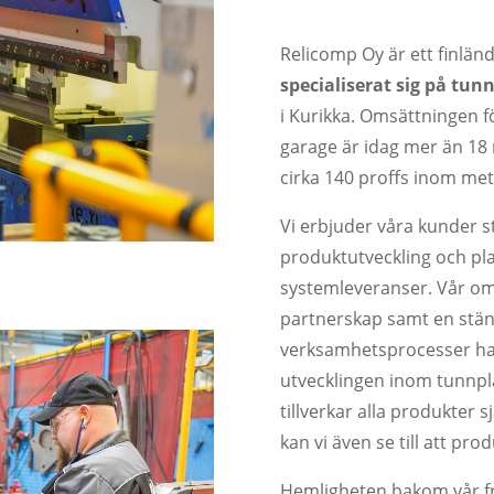
Relicomp Oy är ett finlän
specialiserat sig på tun
i Kurikka. Omsättningen fö
garage är idag mer än 18 
cirka 140 proffs inom me
Vi erbjuder våra kunder st
produktutveckling och pla
systemleveranser. Vår omf
partnerskap samt en stän
verksamhetsprocesser har 
utvecklingen inom tunnpl
tillverkar alla produkter sj
kan vi även se till att pro
Hemligheten bakom vår fra