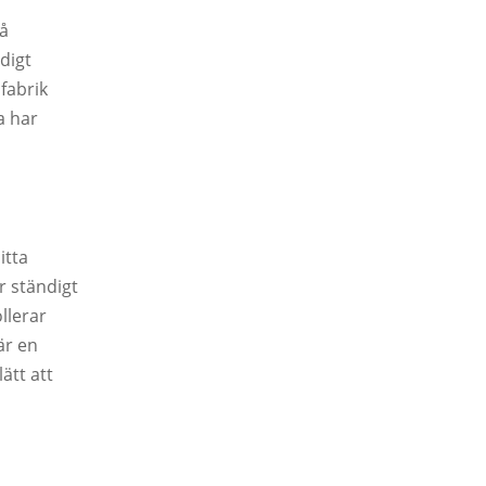
på
digt
fabrik
a har
itta
r ständigt
llerar
är en
ätt att