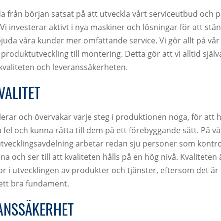
a från början satsat på att utveckla vårt serviceutbud och 
Vi investerar aktivt i nya maskiner och lösningar för att stän
juda våra kunder mer omfattande service. Vi gör allt på vår 
produktutveckling till montering. Detta gör att vi alltid själv
valiteten och leveranssäkerheten.
VALITET
lerar och övervakar varje steg i produktionen noga, för att h
 fel och kunna rätta till dem på ett förebyggande sätt. På vå
tvecklingsavdelning arbetar redan sju personer som kontro
a och ser till att kvaliteten hålls på en hög nivå. Kvaliteten 
tor i utvecklingen av produkter och tjänster, eftersom det är l
ett bra fundament.
ANSSÄKERHET