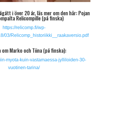
ågått i över 20 år, läs mer om den här: Pojan
ompalta Relicompille (på finska)
https://relicomp.fi/wp-
8/03/Relicomp_historiikki__raakaversio.pdf
n om Marko och Tiina (på finska):
/niin-myota-kuin-vastamaessa-jylliloiden-30-
vuotinen-tarina/