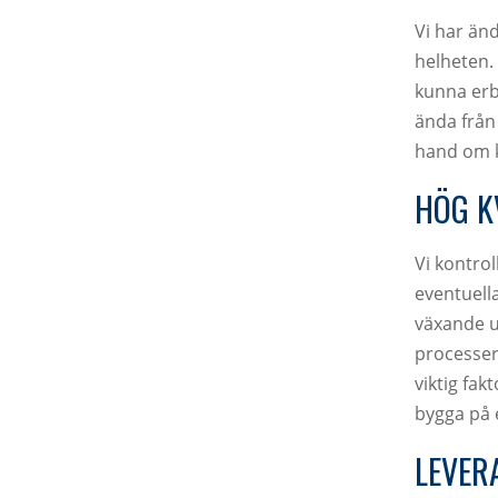
Vi har änd
helheten. 
kunna erb
ända från 
hand om k
HÖG K
Vi kontrol
eventuella
växande u
processern
viktig fak
bygga på 
LEVER