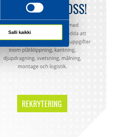
SÖK JOBB HOS OSS!
Vi söker ständigt personer med
Salli kaikki
initiativförmåga, som inte är rädda att
vla upp ärmarna. Vi har arbetsuppgifter
inom plåtklippning, kantning,
djupdragning, svetsning, målning,
montage och logistik.
REKRYTERING