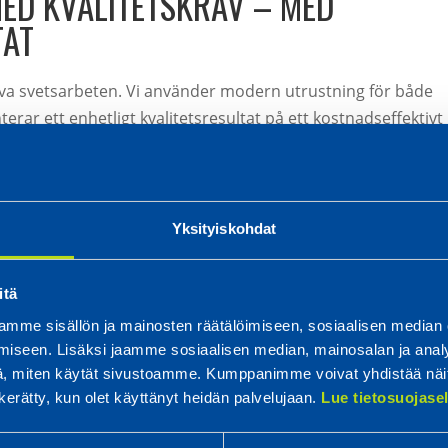
MED KVALITETSKRAV – MED
TAT
tiva svetsarbeten. Vi använder modern utrustning för både
erar ett enhetligt kvalitetsresultat på ett kostnadseffektivt
kvalitetskraven i standarden SFS-EN ISO 3834-2.
sare och tre IWS-svetskoordinatorer. Alla våra svetsare har
 SFS-EN ISO 9606-1.
Yksityiskohdat
itä
ing
mme sisällön ja mainosten räätälöimiseen, sosiaalisen median
iseen. Lisäksi jaamme sosiaalisen median, mainosalan ja analy
, miten käytät sivustoamme. Kumppanimme voivat yhdistää näitä t
n kerätty, kun olet käyttänyt heidän palvelujaan.
Lue tietosuojas