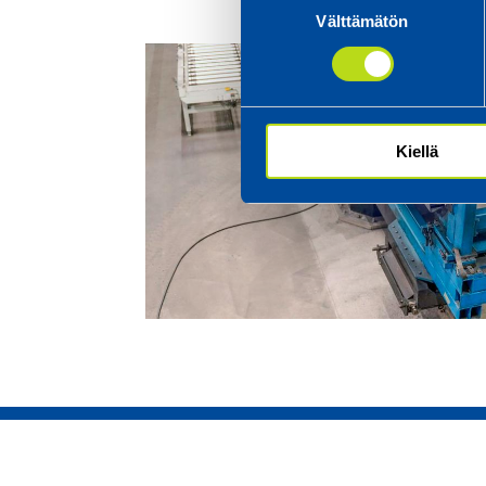
Välttämätön
valinta
Kiellä