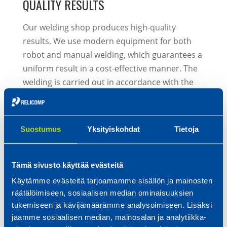
QUALITY RESULTS
Our welding shop produces high-quality
results. We use modern equipment for both
robot and manual welding, which guarantees a
uniform result in a cost-effective manner. The
welding is carried out in accordance with the
quality requirements set in the standard SFS-
EN ISO 3834-2.
Suostumus
Yksityiskohdat
Tietoja
Our welding shop employs skilled welders and
three IWS welding coordinators. All our welders
have valid welder qualifications in accordance
Tämä sivusto käyttää evästeitä
with SFS-EN ISO 9606-1.
Käytämme evästeitä tarjoamamme sisällön ja mainosten
The welding techniques we use:
räätälöimiseen, sosiaalisen median ominaisuuksien
tukemiseen ja kävijämäärämme analysoimiseen. Lisäksi
manual and robotic MIG/MAG welding
jaamme sosiaalisen median, mainosalan ja analytiikka-