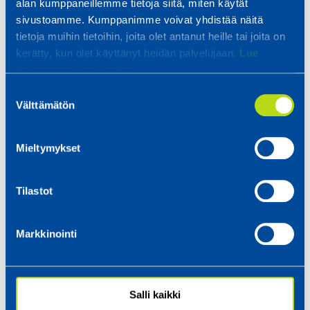
TIG welding
alan kumppaneillemme tietoja siitä, miten käytät
sivustoamme. Kumppanimme voivat yhdistää näitä
spot welding
tietoja muihin tietoihin, joita olet antanut heille tai joita on
arc stud welding and arc brazing
kerätty, kun olet käyttänyt heidän palvelujaan.
Lue
Contact us – we will be happy to tell you more!
tietosuojaselosteemme.
Suostumuksen
Välttämätön
valinta
Mieltymykset
Tilastot
Markkinointi
Salli kaikki