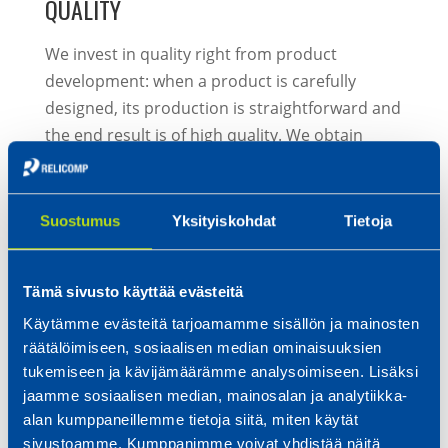
QUALITY
We invest in quality right from product
development: when a product is carefully
designed, its production is straightforward and
the end result is of high quality. We obtain
highly accurate measurement documents to
support product development, design,
production and quality assurance with 3D laser
Suostumus
Yksityiskohdat
Tietoja
scanning.
We measure the products by scanning a 3D
Tämä sivusto käyttää evästeitä
model with a camera. The resulting model can
Käytämme evästeitä tarjoamamme sisällön ja mainosten
be compared to the 3D model created with
räätälöimiseen, sosiaalisen median ominaisuuksien
design software, accurately exposing any
tukemiseen ja kävijämäärämme analysoimiseen. Lisäksi
differences with colours and numbers.
jaamme sosiaalisen median, mainosalan ja analytiikka-
alan kumppaneillemme tietoja siitä, miten käytät
Contact us – we will be happy to tell you more!
sivustoamme. Kumppanimme voivat yhdistää näitä