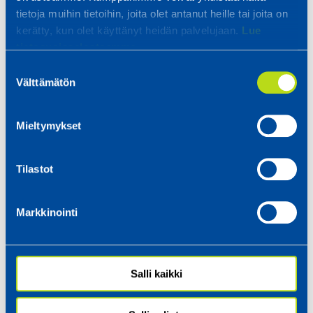
tietoja muihin tietoihin, joita olet antanut heille tai joita on
kerätty, kun olet käyttänyt heidän palvelujaan.
Lue
tietosuojaselosteemme.
Suostumuksen
Välttämätön
valinta
Mieltymykset
Tilastot
Markkinointi
Salli kaikki