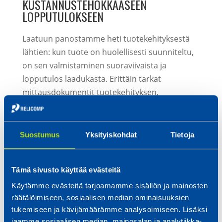
KUSTANNUSTEHOKKAASEEN
LOPPUTULOKSEEN
Laatuun panostamme heti tuotekehityksestä
lähtien: kun tuote on huolellisesti suunniteltu,
on sen valmistaminen suoraviivaista ja
lopputulos laadukasta. Erittäin tarkat
mittausdokumentit tuotekehityksen,
suunnittelun, tuotannon ja
laadunvarmistuksen tueksi saamme 3D-
lasermittauksella.
Suostumus
Yksityiskohdat
Tietoja
Mittaamme tuotteet skannaamalla niistä
kameralla 3D-mallin. Saatua mallia pystytään
Tämä sivusto käyttää evästeitä
vertaamaan suunnitteluohjelmiston 3D-malliin,
Käytämme evästeitä tarjoamamme sisällön ja mainosten
jolloin erot havaitaan selkeästi väreinä ja
räätälöimiseen, sosiaalisen median ominaisuuksien
mittalukuina.
tukemiseen ja kävijämäärämme analysoimiseen. Lisäksi
jaamme sosiaalisen median, mainosalan ja analytiikka-