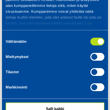
Ota yhteyttä – kerromme mielellämme lisää!
alan kumppaneillemme tietoja siitä, miten käytät
sivustoamme. Kumppanimme voivat yhdistää näitä
tietoja muihin tietoihin, joita olet antanut heille tai joita on
kerätty, kun olet käyttänyt heidän palvelujaan.
Lue
tietosuojaselosteemme.
Suostumuksen
Välttämätön
valinta
Mieltymykset
Tilastot
Markkinointi
Salli kaikki