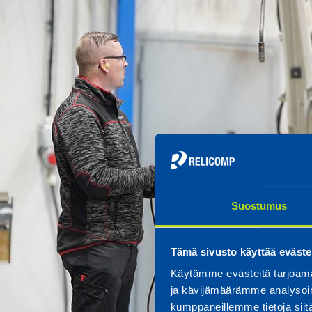
Suostumus
Tämä sivusto käyttää eväste
Käytämme evästeitä tarjoama
ja kävijämäärämme analysoim
kumppaneillemme tietoja siitä