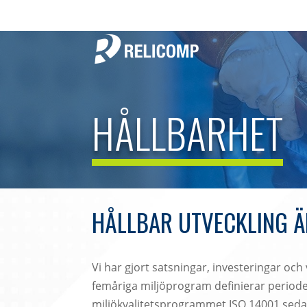
HÅLLBARHET
HÅLLBAR UTVECKLING Ä
Vi har gjort satsningar, investeringar oc
femåriga miljöprogram definierar perioden
miljökvalitetsprogrammet ISO 14001 sed