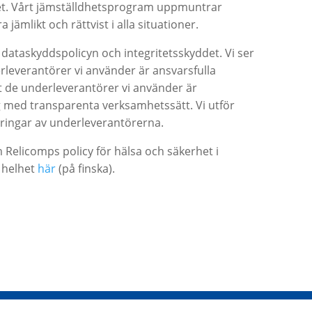
et. Vårt jämställdhetsprogram uppmuntrar
ra jämlikt och rättvist i alla situationer.
 vi dataskyddspolicyn och integritetsskyddet. Vi ser
nderleverantörer vi använder är ansvarsfulla
 att de underleverantörer vi använder är
g med transparenta verksamhetssätt. Vi utför
ringar av underleverantörerna.
m Relicomps policy för hälsa och säkerhet i
i helhet
här
(på finska).