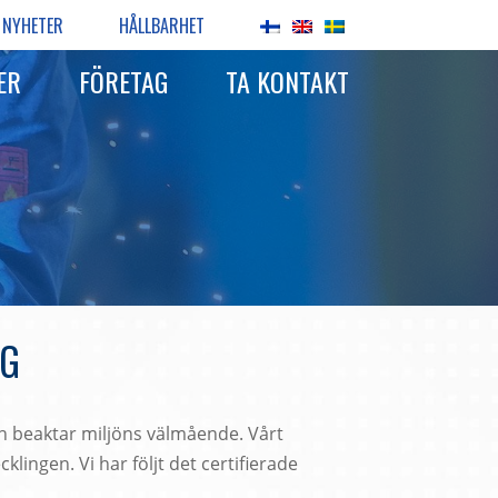
NYHETER
HÅLLBARHET
ER
FÖRETAG
TA KONTAKT
AG
ch beaktar miljöns välmående. Vårt
ingen. Vi har följt det certifierade