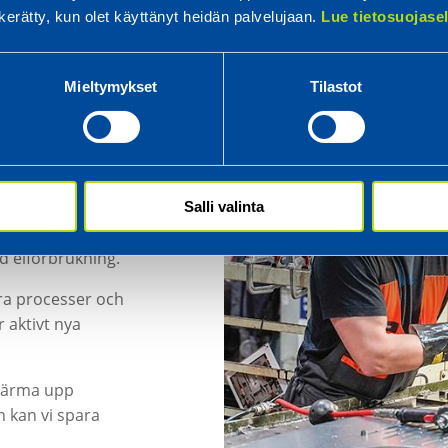
n kerätty, kun olet käyttänyt heidän palvelujaan.
Lue tietosuojas
Mieltymykset
Tilastot
IKEN
Salli valinta
ste tekniken. Den
 elförbrukning.
åra processer och
 aktivt nya
t värma upp
n kan vi spara