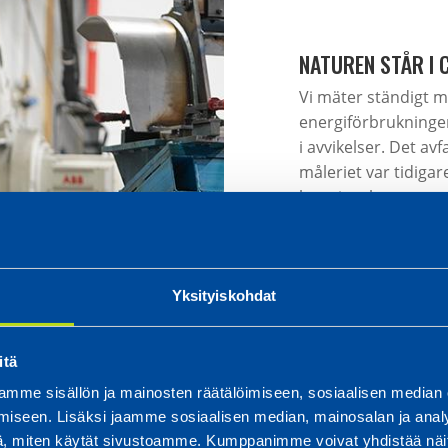
NATUREN STÅR I
Vi mäter ständigt m
energiförbrukningen 
i avvikelser. Det a
måleriet var tidiga
har gjort har renat a
det normala avlopp
Vi maximerar använd
samtidigt minimerar
Yksityiskohdat
samarbetet med vår
utveckla avfallssort
itä
mme sisällön ja mainosten räätälöimiseen, sosiaalisen median
iseen. Lisäksi jaamme sosiaalisen median, mainosalan ja analy
, miten käytät sivustoamme. Kumppanimme voivat yhdistää näitä t