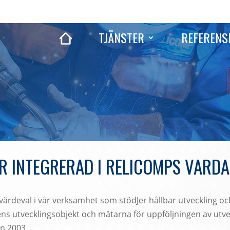
TJÄNSTER
REFERENS
R INTEGRERAD I RELICOMPS VARD
h värdeval i vår verksamhet som stödJer hållbar utveckling o
s utvecklingsobjekt och mätarna för uppföljningen av utveckl
an 2003.