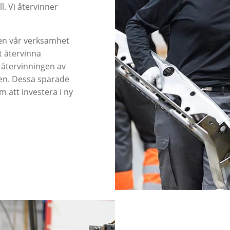
. Vi återvinner
även vår verksamhet
 återvinna
h återvinningen av
gen. Dessa sparade
 att investera i ny