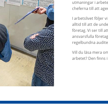
utmaningar i arbet
cheferna till att age
I arbetslivet följer
alltid till att de u
företag. Vi ser till
ansvarsfulla företa
regelbundna audite
Vill du läsa mera o
arbetet? Den finns 