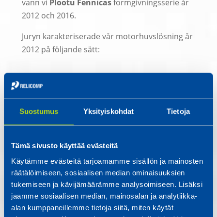
vann vi
Plootu Fennicas
formgivningsserie år
2012 och 2016.
Juryn karakteriserade vår motorhuvslösning år
2012 på följande sätt:
Gruvmaskinens motorhuv är ett mycket
utmanande formgivningsobjekt. Till det
anknyter förutom den tekniska funktionaliteten
Suostumus
Yksityiskohdat
Tietoja
också en hel del andra begränsningar och
bestämmelser. Vid sidan av förverkligandet av
dem har man här lyckats skapa mervärde till
Tämä sivusto käyttää evästeitä
produkten genom att utnyttja formgivningen.
Käytämme evästeitä tarjoamamme sisällön ja mainosten
räätälöimiseen, sosiaalisen median ominaisuuksien
tukemiseen ja kävijämäärämme analysoimiseen. Lisäksi
Så här beskrev juryn fliskraftverkets redesign
jaamme sosiaalisen median, mainosalan ja analytiikka-
år 2016:
alan kumppaneillemme tietoja siitä, miten käytät