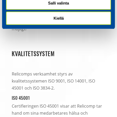
ända sedan år 2003.
Salli valinta
Den bästa uppfattningen om vår verksamhet
Kiellä
får du på platsen. Låt oss stämma träff snarast
möjligt!
KVALITETSSYSTEM
Relicomps verksamhet styrs av
kvalitetssystemen ISO 9001, ISO 14001, ISO
45001 och ISO 3834-2.
ISO 45001
Certifieringen ISO 45001 visar att Relicomp tar
hand om sina medarbetares hälsa och