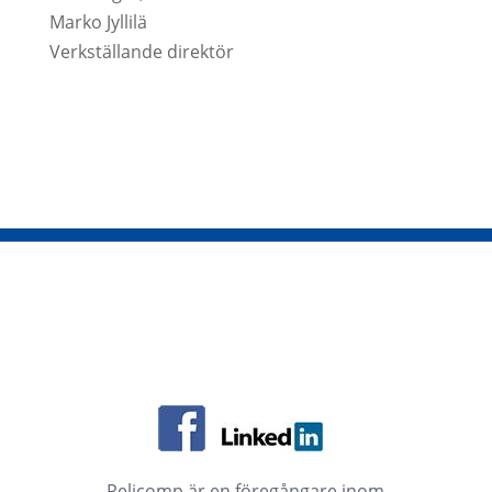
Marko Jyllilä
Verkställande direktör
Relicomp är en föregångare inom