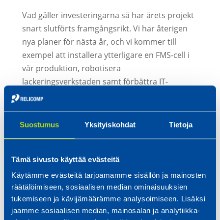
Vad gäller investeringarna så har årets projekt
snart slutförts framgångsrikt. Vi har återigen
nya planer för nästa år, och vi kommer till
exempel att installera ytterligare en FMS-cell i
vår produktion, robotisera
lackeringsverkstaden samt förbättra IT-
infrastrukturen. Vi planerade också att anställa
20 nya arbetstagare i år, och vi lyckades
utmärkt med det. Det är fantastiskt hur väl vi
Suostumus
Yksityiskohdat
Tietoja
har fått mycket kompetenta personer inom
branschen att arbeta hos oss. Vi är också
Tämä sivusto käyttää evästeitä
mycket tacksamma för våra arbetstagare över
detta, som har arbetat hårt och också deltagit i
Käytämme evästeitä tarjoamamme sisällön ja mainosten
vår marknadsföring. Rekryteringen fortsätter
räätälöimiseen, sosiaalisen median ominaisuuksien
tukemiseen ja kävijämäärämme analysoimiseen. Lisäksi
nästa år, då vi kommer att anställa cirka tio nya
jaamme sosiaalisen median, mainosalan ja analytiikka-
arbetstagare för både produktionen och som