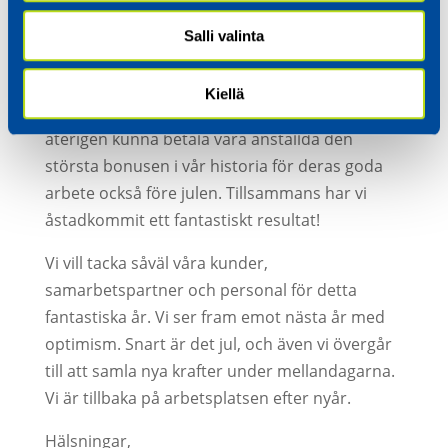
leveranssäkerhet på en hög, nästan 100
procents nivå. Våra investeringar i personal
Salli valinta
och investeringar i utrustning har säkerställt
en kontrollerad tillväxt, och vi fortsätter på
Kiellä
samma linje nästa år. Vi är glada över att
återigen kunna betala våra anställda den
största bonusen i vår historia för deras goda
arbete också före julen. Tillsammans har vi
åstadkommit ett fantastiskt resultat!
Vi vill tacka såväl våra kunder,
samarbetspartner och personal för detta
fantastiska år. Vi ser fram emot nästa år med
optimism. Snart är det jul, och även vi övergår
till att samla nya krafter under mellandagarna.
Vi är tillbaka på arbetsplatsen efter nyår.
Hälsningar,