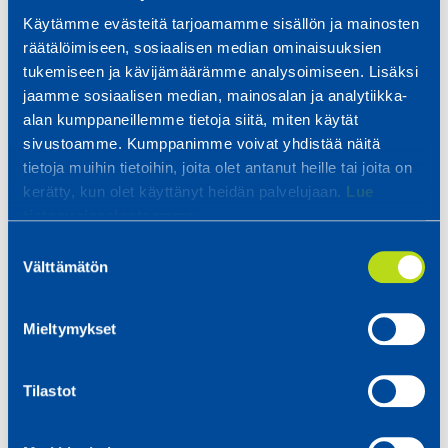
kvalitetskontroll”, säger Jarkko Ketomäki,
Käytämme evästeitä tarjoamamme sisällön ja mainosten
Relicomps chef för skärning och formning.
räätälöimiseen, sosiaalisen median ominaisuuksien
tukemiseen ja kävijämäärämme analysoimiseen. Lisäksi
jaamme sosiaalisen median, mainosalan ja analytiikka-
alan kumppaneillemme tietoja siitä, miten käytät
sivustoamme. Kumppanimme voivat yhdistää näitä
tietoja muihin tietoihin, joita olet antanut heille tai joita on
Helheten har planerats under lång tid och
kerätty, kun olet käyttänyt heidän palvelujaan.
Lue
personalens fysiska arbetsbelastning har beaktats
tietosuojaselosteemme.
Bakgrunden till projektet är kvalitetssäkring
Suostumuksen
och upprätthållning av hög leveranssäkerhet.
Välttämätön
valinta
Den väsentligaste drivkraften för
automatiseringen var dock att förbättra
anställdas säkerhet och vidareutveckla
Mieltymykset
arbetsförhållandena.
Tilastot