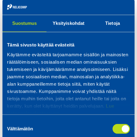
Den nydesignade anläggningen innehöll många
tunnplåtsdetaljer som krävde specialverktyg
för tillverkningen, vilket gjorde att Volter
Suostumus
Yksityiskohdat
Tietoja
började leta efter en tunnplåtsverkstad som
kan sin sak. Det var då som Haapakoski fick
Tämä sivusto käyttää evästeitä
höra om Relicomp Oy i Kurikka.
Käytämme evästeitä tarjoamamme sisällön ja mainosten
räätälöimiseen, sosiaalisen median ominaisuuksien
Redan efter vårt första möte i somras
tukemiseen ja kävijämäärämme analysoimiseen. Lisäksi
beslöt vi att tillsammans med Relicomp
jaamme sosiaalisen median, mainosalan ja analytiikka-
starta arbetet med mekanikplaneringen.
alan kumppaneillemme tietoja siitä, miten käytät
Utgående från skisser och huvudmått
sivustoamme. Kumppanimme voivat yhdistää näitä
tietoja muihin tietoihin, joita olet antanut heille tai joita on
planerade Relicomp tunnplåtstillverkningen
kerätty, kun olet käyttänyt heidän palvelujaan.
Lue
och Volter tog fram anläggningens stomme
tietosuojaselosteemme.
och placerade anläggningens
Suostumuksen
huvudkomponenter på respektive plats,
Välttämätön
valinta
berättar Haapakoski.