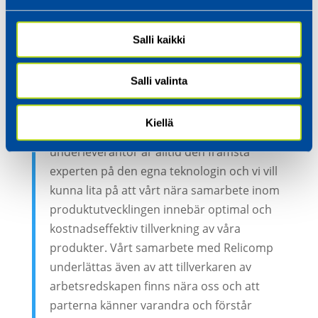
inleddes redan år 1999 då Ponsse lanserade
sin 2000-kollektion.
Salli kaikki
– Vi strävar efter långsiktiga avtal med våra
Salli valinta
främsta samarbetspartners eftersom
införskaffande av arbetsredskap alltid
Kiellä
innebär stora investeringar. Vår
underleverantör är alltid den främsta
experten på den egna teknologin och vi vill
kunna lita på att vårt nära samarbete inom
produktutvecklingen innebär optimal och
kostnadseffektiv tillverkning av våra
produkter. Vårt samarbete med Relicomp
underlättas även av att tillverkaren av
arbetsredskapen finns nära oss och att
parterna känner varandra och förstår