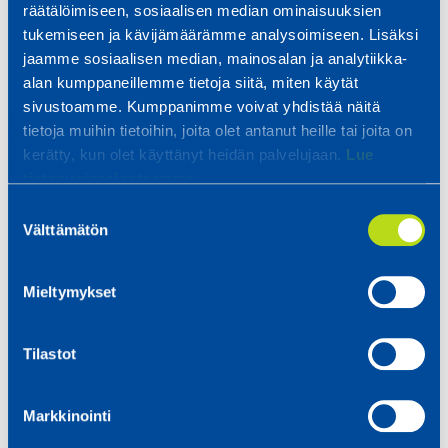
– Ytterst viktigt för det slutgiltiga valet av
räätälöimiseen, sosiaalisen median ominaisuuksien
partner var möjligheten att producera
tukemiseen ja kävijämäärämme analysoimiseen. Lisäksi
prototyper av olika slag innan valet av
jaamme sosiaalisen median, mainosalan ja analytiikka-
arbetsredskap gjordes.
alan kumppaneillemme tietoja siitä, miten käytät
sivustoamme. Kumppanimme voivat yhdistää näitä
Tryckformningstekniken besparar oss
tietoja muihin tietoihin, joita olet antanut heille tai joita on
anpassning av färdiga arbetsredskap och
kerätty, kun olet käyttänyt heidän palvelujaan.
Lue
medförde flexibilitet inom projektet,
tietosuojaselosteemme.
eftersom vi kunde testa och hitta rätt
Suostumuksen
former i inledningsskedet. Om vi hade
Välttämätön
valinta
införskaffat de färdiga redskapen från
början hade vi samtidigt bestämt oss för
Mieltymykset
flera ytterligare skeden i
utvecklingsprocessen, säger
Tiina
Haapalainen
, utvecklingschef för inköp på
Tilastot
Ponsse Oyj.
Markkinointi
Samarbetet mellan Ponsse och Relicomp