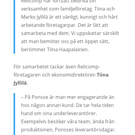
Relicomp har fortsatt bedriva sin
verksamhet som familjeföretag. Tiina och
Marko Jyllilä är ett vänligt, kunnigt och hårt
arbetande företagarpar. Det är lätt att
samarbeta med dem. Vi uppskattar särskilt
att man bemöter oss på ett öppet sätt,
berömmer Tiina Haapalainen.
För samarbetet tackar även Relicomp-
företagaren och ekonomidirektören
Tiina
Jyllilä
.
– På Ponsse är man mer engagerande än
hos någon annan kund. De tar hela tiden
hand om sina underleverantörer.
Exempelvis besöker våra team, ända från
produktionen, Ponsses leverantörsdagar.