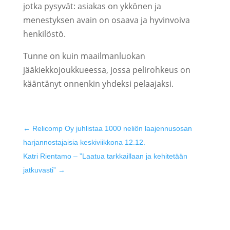
jotka pysyvät: asiakas on ykkönen ja
menestyksen avain on osaava ja hyvinvoiva
henkilöstö.
Tunne on kuin maailmanluokan
jääkiekkojoukkueessa, jossa pelirohkeus on
kääntänyt onnenkin yhdeksi pelaajaksi.
←
Relicomp Oy juhlistaa 1000 neliön laajennusosan
harjannostajaisia keskiviikkona 12.12.
Katri Rientamo – ”Laatua tarkkaillaan ja kehitetään
jatkuvasti”
→