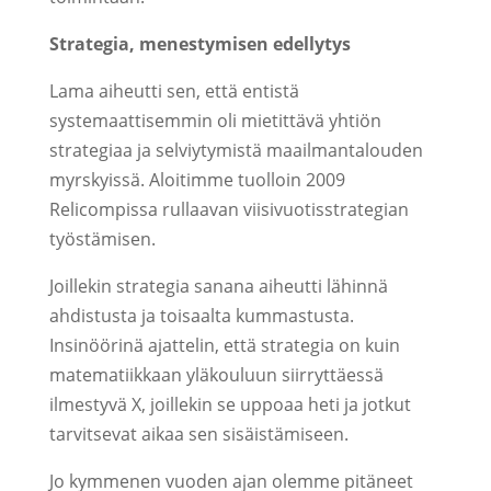
Strategia, menestymisen edellytys
Lama aiheutti sen, että entistä
systemaattisemmin oli mietittävä yhtiön
strategiaa ja selviytymistä maailmantalouden
myrskyissä. Aloitimme tuolloin 2009
Relicompissa rullaavan viisivuotisstrategian
työstämisen.
Joillekin strategia sanana aiheutti lähinnä
ahdistusta ja toisaalta kummastusta.
Insinöörinä ajattelin, että strategia on kuin
matematiikkaan yläkouluun siirryttäessä
ilmestyvä X, joillekin se uppoaa heti ja jotkut
tarvitsevat aikaa sen sisäistämiseen.
Jo kymmenen vuoden ajan olemme pitäneet