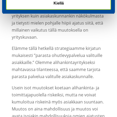
ja yrityksen muuttumista jarruttava vaikutus.
Kiellä
Luopumisprosessissa on mietittävä riskit niin
yrityksen kuin asiakaskunnankin näkökulmasta
ja tietysti mielen pohjalle hiipii ajatus siitä, että
millainen vaikutus tällä muutoksella on
yrityskuvaan.
Elämme tällä hetkellä strategiaamme kirjatun
mukaisesti ”parasta ohutlevypalvelua valituille
asiakkaille.” Olemme alihankintayritykseksi
mahtavassa tilanteessa, että saamme tarjota
parasta palvelua valitulle asiakaskunnalle.
Usein isot muutokset koetaan alihankinta- ja
toimittajapuolella riskeiksi, mutta ne voivat
kumuloitua riskeinä myös asiakkaan suuntaan.
Muutos on aina mahdollisuus ja muutos voi
avata isojakin mahdollisuuksia omien ajatusten