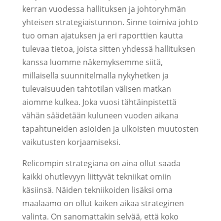
kerran vuodessa hallituksen ja johtoryhmän
yhteisen strategiaistunnon. Sinne toimiva johto
tuo oman ajatuksen ja eri raporttien kautta
tulevaa tietoa, joista sitten yhdessä hallituksen
kanssa luomme näkemyksemme siitä,
millaisella suunnitelmalla nykyhetken ja
tulevaisuuden tahtotilan välisen matkan
aiomme kulkea. Joka vuosi tähtäinpistettä
vähän säädetään kuluneen vuoden aikana
tapahtuneiden asioiden ja ulkoisten muutosten
vaikutusten korjaamiseksi.
Relicompin strategiana on aina ollut saada
kaikki ohutlevyyn liittyvät tekniikat omiin
käsiinsä. Näiden tekniikoiden lisäksi oma
maalaamo on ollut kaiken aikaa strateginen
valinta. On sanomattakin selvää, että koko