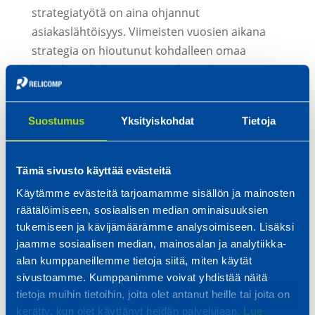
strategiatyötä on aina ohjannut
asiakaslähtöisyys. Viimeisten vuosien aikana
strategia on hioutunut kohdalleen omaa
brändiään kehittävien pintakäsiteltyjä
kokoonpantuja lopputuotteita ostavien
asiakkaiden palveluun.
Suostumus
Yksityiskohdat
Tietoja
Tarinan kerronta on paras tapa jalkauttaa
strategiaa. Olemme kirjoittaneet strategiamme
Tämä sivusto käyttää evästeitä
yhdelle A4:lle, josta tarina on helppo kertoa.
Käytämme evästeitä tarjoamamme sisällön ja mainosten
Vaikka strategiamme on ollut lähes
räätälöimiseen, sosiaalisen median ominaisuuksien
samansisältöinen jo useita vuosia, on siinä
tukemiseen ja kävijämäärämme analysoimiseen. Lisäksi
ollut kohtia, joiden toteuttamiseen ei ole
jaamme sosiaalisen median, mainosalan ja analytiikka-
alihankintayrityksenä rahkeet ja rohkeus
alan kumppaneillemme tietoja siitä, miten käytät
riittäneet. Vuosina 2017 ja 2018 saamamme
sivustoamme. Kumppanimme voivat yhdistää näitä
isot kaupat ja merkittävästi kasvaneet asiakkaat
tietoja muihin tietoihin, joita olet antanut heille tai joita on
vihdoin mahdollistivat isot investoinnit sekä
kerätty, kun olet käyttänyt heidän palvelujaan.
Lue