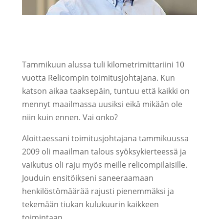
Tammikuun alussa tuli kilometrimittariini 10
vuotta Relicompin toimitusjohtajana. Kun
katson aikaa taaksepäin, tuntuu että kaikki on
mennyt maailmassa uusiksi eikä mikään ole
niin kuin ennen. Vai onko?
Aloittaessani toimitusjohtajana tammikuussa
2009 oli maailman talous syöksykierteessä ja
vaikutus oli raju myös meille relicompilaisille.
Jouduin ensitöikseni saneeraamaan
henkilöstömäärää rajusti pienemmäksi ja
tekemään tiukan kulukuurin kaikkeen
toimintaan.