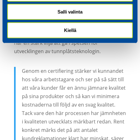
ISO 3834-2 är en påbyggnad på certifikaten för
Salli valinta
ISO 9001, ISO 14001 och OHSAS 18001. På
Relicomp har man redan i många år ambitiöst
Kiellä
jobbat med kvalitetsfrågor, eftersom företaget
har en stark vilja att gå i spetsen för
utvecklingen av tunnplåtsteknologin.
Genom en certifiering stärker vi kunnandet
hos våra arbetstagare och ser på så sätt till
att våra kunder får en ännu jämnare kvalitet
på sina produkter och så kan vi minimera
kostnaderna till följd av en svag kvalitet.
Tack vare den här processen har jämnheten
i kvaliteten utvecklats märkbart redan. Rent
konkret märks det på att antalet
kundreklamationer klart har minskat, säger