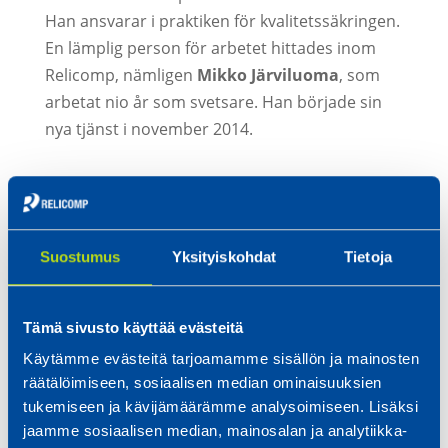
Han ansvarar i praktiken för kvalitetssäkringen.
En lämplig person för arbetet hittades inom
Relicomp, nämligen
Mikko Järviluoma
, som
arbetat nio år som svetsare. Han började sin
nya tjänst i november 2014.
I mina arbetsuppgifter ingår
basfunktionerna i svetsverkstaden såsom
behörighetsprov för svetsare, övervakning
Suostumus
Yksityiskohdat
Tietoja
av tillverkning och metodtester, utveckling
av svetsade produkter och arbetsmetoder,
övervakning av service på svetsutrustning,
Tämä sivusto käyttää evästeitä
upprätthållande av maskinförteckning, wps-
Käytämme evästeitä tarjoamamme sisällön ja mainosten
svetsdatablad och övervakning av
räätälöimiseen, sosiaalisen median ominaisuuksien
förvaringen av tillsatsämnen, beskriver
tukemiseen ja kävijämäärämme analysoimiseen. Lisäksi
jaamme sosiaalisen median, mainosalan ja analytiikka-
Järviluoma.