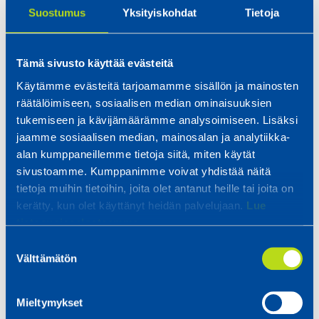
kunde utvecklas. Relicomp har kunnat betjäna
Suostumus
Yksityiskohdat
Tietoja
sina kunder mycket väl, och det är också lätt att
besöka nöjda kunder”, sammanfattar Petteri.
Tämä sivusto käyttää evästeitä
Globala utmaningar piggar upp den inhemska
marknaden – två nya stora kunder på kommande
Käytämme evästeitä tarjoamamme sisällön ja mainosten
Samarbetet med kunderna är enligt Petteri
räätälöimiseen, sosiaalisen median ominaisuuksien
som bäst när man inkluderas i arbetet redan i
tukemiseen ja kävijämäärämme analysoimiseen. Lisäksi
jaamme sosiaalisen median, mainosalan ja analytiikka-
planeringsskedet. Då kan man tillsammans
alan kumppaneillemme tietoja siitä, miten käytät
fundera på arbetets genomförbarhet och
sivustoamme. Kumppanimme voivat yhdistää näitä
finslipa arbetsmomenten så att de inte bara
tietoja muihin tietoihin, joita olet antanut heille tai joita on
blir snabbare, utan också billigare.
kerätty, kun olet käyttänyt heidän palvelujaan.
Lue
tietosuojaselosteemme.
”På så vis fungerar processen fint hos båda
Suostumuksen
parterna, och kunden får full nytta av vårt
Välttämätön
valinta
samarbete.”
Försäljningsteamet har nått fina framgångar
Mieltymykset
under året, och Relicomps kundbas är på väg