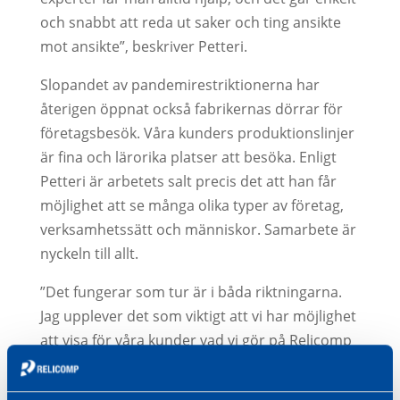
och snabbt att reda ut saker och ting ansikte
mot ansikte”, beskriver Petteri.
Slopandet av pandemirestriktionerna har
återigen öppnat också fabrikernas dörrar för
företagsbesök. Våra kunders produktionslinjer
är fina och lärorika platser att besöka. Enligt
Petteri är arbetets salt precis det att han får
möjlighet att se många olika typer av företag,
verksamhetssätt och människor. Samarbete är
nyckeln till allt.
”Det fungerar som tur är i båda riktningarna.
Jag upplever det som viktigt att vi har möjlighet
att visa för våra kunder vad vi gör på Relicomp
och hur vi arbetar. I dessa möten dyker det
också alltid upp nya idéer om hur samarbetet