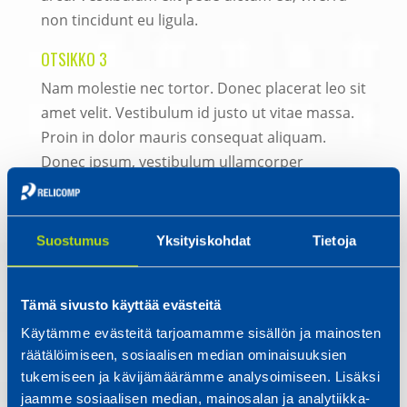
non tincidunt eu ligula.
OTSIKKO 3
Nam molestie nec tortor. Donec placerat leo sit
amet velit. Vestibulum id justo ut vitae massa.
Proin in dolor mauris consequat aliquam.
Donec ipsum, vestibulum ullamcorper
venenatis augue. Aliquam tempus nisi in auctor
vulputate, erat felis pellentesque augue nec,
pellentesque lectus justo nec erat. Aliquam et
Suostumus
Yksityiskohdat
Tietoja
nisl. Quisque sit amet dolor in justo pretium
condimentum.
Tämä sivusto käyttää evästeitä
OTSIKKO 4
Käytämme evästeitä tarjoamamme sisällön ja mainosten
Vivamus placerat lacus vel vehicula scelerisque,
räätälöimiseen, sosiaalisen median ominaisuuksien
dui enim adipiscing lacus sit amet sagittis,
tukemiseen ja kävijämäärämme analysoimiseen. Lisäksi
libero enim vitae mi. In neque magna posuere,
jaamme sosiaalisen median, mainosalan ja analytiikka-