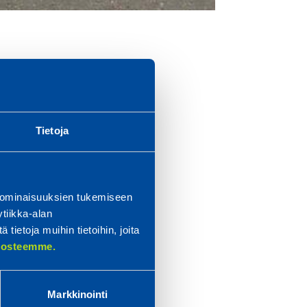
e
Tietoja
t
tta
 ominaisuuksien tukemiseen
ler.
tiikka-alan
ietoja muihin tietoihin, joita
elosteemme.
i
r
Markkinointi