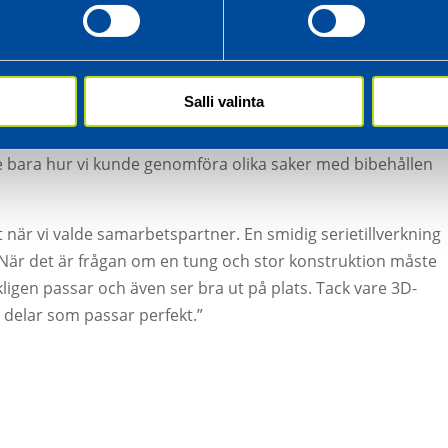
jälva produktionen.
etens inom den här branschen. Det syns i form av kvalitet,
det här projektet kunde de ställa precis de rätta frågorna o
Salli valinta
t effektivt sätt. De presenterade sådana förslag som vi själ
sammanhanget var också att vi aldrig diskuterade om något 
rade bara hur vi kunde genomföra olika saker med bibehållen
är vi valde samarbetspartner. En smidig serietillverkning
När det är frågan om en tung och stor konstruktion måste
ligen passar och även ser bra ut på plats. Tack vare 3D-
delar som passar perfekt.”