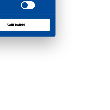
ch
Salli kaikki
va
var