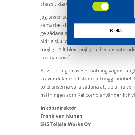
chassit klart, men saknade deras syn på s
Jag anser att Relicomp besitter spetskomp
samarbetsförmåga och flexibilitet. Även i 
Kiellä
ge sådana svar att arbetet framskred på et
aldrig skulle ha kommit på. Avgörande i 
möjligt. Allt blev möjligt och vi diskute
kostnadsnivå.
Användningen av 3D-mätning vägde tungt n
kräver delar med stor måttnoggrannhet. 
toleranserna vara sådana att delarna verk
mätningen som Relicomp använder fick vi 
Inköpsdirektör
Frank van Nunen
SKS Toijala Works Oy