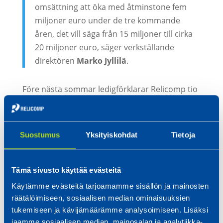
omsättning att öka med åtminstone fem
miljoner euro under de tre kommande
åren, det vill säga från 15 miljoner till cirka
20 miljoner euro, säger verkställande
direktören
Marko Jyllilä
.
Före nästa sommar ledigförklarar Relicomp tio
nya arbetsplatser inom både robotiserad och
manuell svetsning. Därutöver kommer
företaget att rekrytera experter inom
Suostumus
Yksityiskohdat
Tietoja
metallproduktion till bland annat plåtklippning,
kantning, målning, sammansättning och
expedition.
Tämä sivusto käyttää evästeitä
Käytämme evästeitä tarjoamamme sisällön ja mainosten
räätälöimiseen, sosiaalisen median ominaisuuksien
Vi har även själva utbildat nya experter hela
tukemiseen ja kävijämäärämme analysoimiseen. Lisäksi
tiden. Det viktigaste är rätt attityd. Det
jaamme sosiaalisen median, mainosalan ja analytiikka-