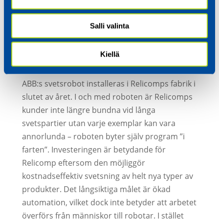
avancerade former med bättre kvalitet än
tidigare och leverera beställningarna
Salli valinta
snabbare. Vi har hela leveranskedjan i våra
egna händer, sammanfattar
Kiellä
produktionschefen
Arto Pitkämö
nöjt.
ABB:s svetsrobot installeras i Relicomps fabrik i
slutet av året. I och med roboten är Relicomps
kunder inte längre bundna vid långa
svetspartier utan varje exemplar kan vara
annorlunda – roboten byter själv program ”i
farten”. Investeringen är betydande för
Relicomp eftersom den möjliggör
kostnadseffektiv svetsning av helt nya typer av
produkter. Det långsiktiga målet är ökad
automation, vilket dock inte betyder att arbetet
överförs från människor till robotar. I stället