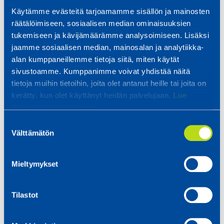
osaajan. Vuonna 2014 hänen kykynsä myös
Käytämme evästeitä tarjoamamme sisällön ja mainosten
suunnittelutyössä huomattiin ja Tero siirtyi
räätälöimiseen, sosiaalisen median ominaisuuksien
päätoimisesti suunnitteluun ja teki samalla
tukemiseen ja kävijämäärämme analysoimiseen. Lisäksi
myös muita työtehtäviä, kuten 3D-ohjelmointia.
jaamme sosiaalisen median, mainosalan ja analytiikka-
Vuonna 2018 Tero aloitti työt toimihenkilönä ja
alan kumppaneillemme tietoja siitä, miten käytät
työtehtävät keskittyivät kokonaan
sivustoamme. Kumppanimme voivat yhdistää näitä
suunnitteluun ja tuotekehitykseen. Tero
tietoja muihin tietoihin, joita olet antanut heille tai joita on
uskoo, että kehittymisessä avaintekijänä on
kerätty, kun olet käyttänyt heidän palvelujaan.
Lue
tietosuojaselosteemme.
ennen kaikkea into ja kiinnostus alaan ja
kehittymiseen.
Suostumuksen
Välttämätön
valinta
”Olen ollut alusta asti hyvin kiinnostunut
Mieltymykset
työtehtävistäni ja halunnut kehittyä niissä.
Tämä on huomattu Relicompilla, jonka
myötä olen saanut uudenlaisia työtehtäviä
Tilastot
ja lisää vastuuta.”