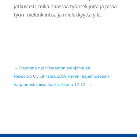
jatkuvasti, mikä haastaa työntekijöitä ja pitää
työn mielenkiintoa ja mielekkyyttä yllä.
←
Haemme nyt hitsaamon työnjohtajaa
Relicomp Oy juhlistaa 1000 neliön laajennusosan
harjannostajaisia keskiviikkona 12.12.
→