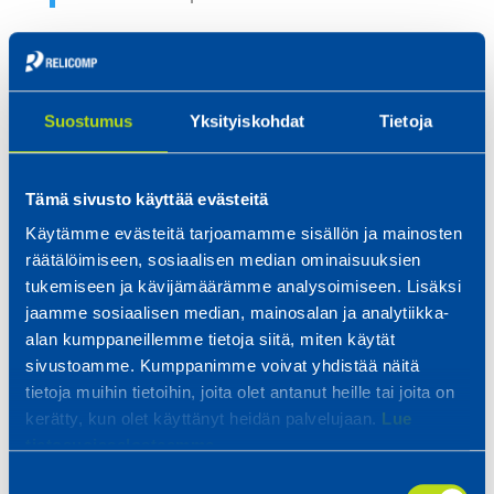
Vientikaupan kiihtyessä merikontin tyyliset
laitokset aiheuttivat Volterille merkittäviä
kuljetuskustannuksia suuren kokonsa vuoksi,
Suostumus
Yksityiskohdat
Tietoja
joten yhtiö päätti uudistaa pienen kokoluokan
sähkön- ja lämmöntuotantolaitosten
Tämä sivusto käyttää evästeitä
muotoilun yhteistyössä Relicomp Oy:n kanssa.
Aiemmin ulkona säilytettävän voimalan tuli
Käytämme evästeitä tarjoamamme sisällön ja mainosten
räätälöimiseen, sosiaalisen median ominaisuuksien
myös mahtua helposti sisätiloihin ja näyttää
tukemiseen ja kävijämäärämme analysoimiseen. Lisäksi
hyvältä.
jaamme sosiaalisen median, mainosalan ja analytiikka-
Relicomp Oy:n suunnittelija Jarkko Könni
alan kumppaneillemme tietoja siitä, miten käytät
sivustoamme. Kumppanimme voivat yhdistää näitä
vastasi voimalaitoksen
tietoja muihin tietoihin, joita olet antanut heille tai joita on
mekaniikkasuunnittelusta ja laitosten
kerätty, kun olet käyttänyt heidän palvelujaan.
Lue
valmistuksesta yhteistyössä Volter Oy:n
tietosuojaselosteemme.
suunnittelijan Iikka Ylikosken sekä Pinto Design
Suostumuksen
Oy:n muotoilijan Anssi Mustosen kanssa.