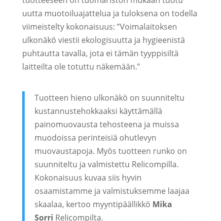
tuotteeseen on tuomariston mukaan tuotu
uutta muotoiluajattelua ja tuloksena on todella
viimeistelty kokonaisuus: ”Voimalaitoksen
ulkonäkö viestii ekologisuutta ja hygieenistä
puhtautta tavalla, jota ei tämän tyyppisiltä
laitteilta ole totuttu näkemään.”
Tuotteen hieno ulkonäkö on suunniteltu
kustannustehokkaaksi käyttämällä
painomuovausta tehosteena ja muissa
muodoissa perinteisiä ohutlevyn
muovaustapoja. Myös tuotteen runko on
suunniteltu ja valmistettu Relicompilla.
Kokonaisuus kuvaa siis hyvin
osaamistamme ja valmistuksemme laajaa
skaalaa, kertoo myyntipäällikkö
Mika
Sorri
Relicompilta.