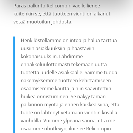
Paras palkinto Relicompin väelle lienee
kuitenkin se, että tuotteen vienti on alkanut
vetää muotoilun johdosta.
Henkilöstöllämme on intoa ja halua tarttua
uusiin asiakkuuksiin ja haastaviin
kokonaisuuksiin. Lähdimme
ennakkoluulottomasti tekemään uutta
tuotetta uudelle asiakkaalle. Saimme tuoda
näkemyksemme tuotteen kehittämiseen
osaamisemme kautta ja niin saavutettiin
huikea onnistuminen. Se näkyy tämän
palkinnon myötä ja ennen kaikkea siinä, että
tuote on lähtenyt vetämään vientiin kovalla
vauhdilla. Voimme ylpeänä sanoa, että me
osaamme ohutlevyn, iloitsee Relicompin