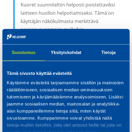
Kuoret suunniteltiin helposti poistettaviksi
laitteen huollon helpottamiseksi. Tämä on
käyttäjän näkökulmasta merkittävä
parannus aiempiin malleihin.
Relicomp on ollut mukana laitteen
Suostumus
Yksityiskohdat
Tietoja
valmistettavuuden kehittämisessä
ensimmäisistä hahmotelmista lähtien.
Relicompin osaaminen oli minulle tuttua
Tämä sivusto käyttää evästeitä
monien vuosien varrelta ja aiemmat
Käytämme evästeitä tarjoamamme sisällön ja mainosten
kokemuksemme erityisesti
räätälöimiseen, sosiaalisen median ominaisuuksien
tuotannonsuunnittelusta olivat hyviä. Heillä
tukemiseen ja kävijämäärämme analysoimiseen. Lisäksi
on osaamista siitä, miten haluttu rakenne
jaamme sosiaalisen median, mainosalan ja analytiikka-
alan kumppaneillemme tietoja siitä, miten käytät
saadaan toteutettua mahdollisimman
sivustoamme. Kumppanimme voivat yhdistää näitä
vähillä kappaleilla. KURO:n kohdalla
tietoja muihin tietoihin, joita olet antanut heille tai joita on
ulkokuori oli meillä jo valmiina, mutta