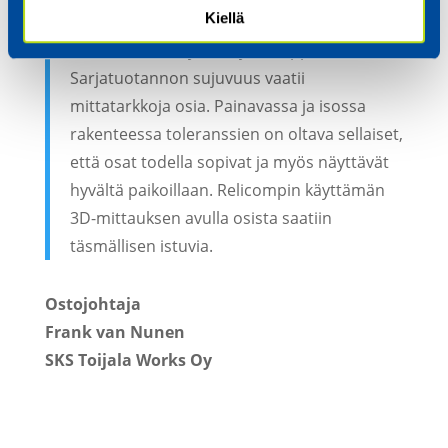
Kiellä
3D-mittauksen käyttö painoi vaakakupissa,
kun valitsimme yhteistyökumppania.
Sarjatuotannon sujuvuus vaatii
mittatarkkoja osia. Painavassa ja isossa
rakenteessa toleranssien on oltava sellaiset,
että osat todella sopivat ja myös näyttävät
hyvältä paikoillaan. Relicompin käyttämän
3D-mittauksen avulla osista saatiin
täsmällisen istuvia.
Ostojohtaja
Frank van Nunen
SKS Toijala Works Oy