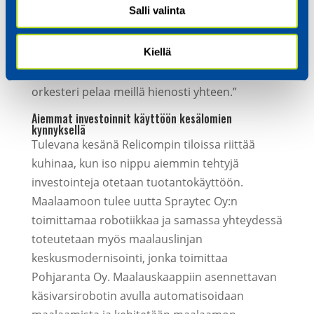
summaa.
Salli valinta
”Olen tyytyväinen siihen, että Relicompilla
Kiellä
toimii koko paketti. Tuotanto ei ole todellakaan
yksin näiden asioiden kanssa, vaan koko
orkesteri pelaa meillä hienosti yhteen.”
Aiemmat investoinnit käyttöön kesälomien
kynnyksellä
Tulevana kesänä Relicompin tiloissa riittää
kuhinaa, kun iso nippu aiemmin tehtyjä
investointeja otetaan tuotantokäyttöön.
Maalaamoon tulee uutta Spraytec Oy:n
toimittamaa robotiikkaa ja samassa yhteydessä
toteutetaan myös maalauslinjan
keskusmodernisointi, jonka toimittaa
Pohjaranta Oy. Maalauskaappiin asennettavan
käsivarsirobotin avulla automatisoidaan