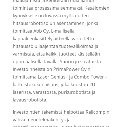
maalaamista ja kehitetään maalaamon
toimintaa prosessimaisemmaksi. Kesälomien
kynnykselle on luvassa myös uuden
hitsausrobottisolun asentaminen, jonka
toimittaa Abb Oy. L-mallisella
kappaleenkäsittelylaitteella varustettu
hitsaussolu laajentaa tuotevalikoimaa ja
varmistaa, että kaikki tuotteet käsitellään
optimaalisella tavalla. Suurin jo sovituista
investoinneista on PrimaPower Oy:n
toimittama Laser Genius+ ja Combo Tower -
laitteistokokonaisuus, joka koostuu 2D-
laserista, varastosta, purkurobotista ja
lavausrobotista.
Investointien tekemistä helpottaa Relicompin
vahva menetelmäkehitys ja