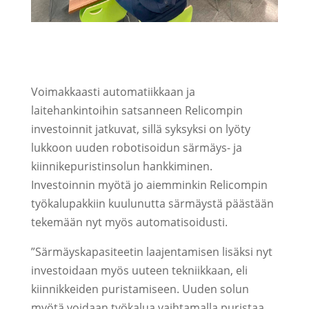
Voimakkaasti automatiikkaan ja
laitehankintoihin satsanneen Relicompin
investoinnit jatkuvat, sillä syksyksi on lyöty
lukkoon uuden robotisoidun särmäys- ja
kiinnikepuristinsolun hankkiminen.
Investoinnin myötä jo aiemminkin Relicompin
työkalupakkiin kuulunutta särmäystä päästään
tekemään nyt myös automatisoidusti.
”Särmäyskapasiteetin laajentamisen lisäksi nyt
investoidaan myös uuteen tekniikkaan, eli
kiinnikkeiden puristamiseen. Uuden solun
myötä voidaan työkalua vaihtamalla puristaa