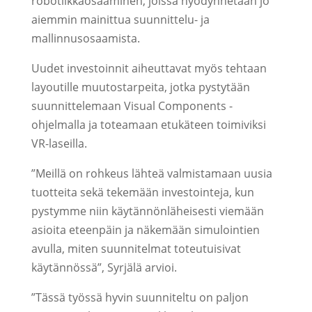
robotiikkaosaaminen, joissa hyödynnetään jo
aiemmin mainittua suunnittelu- ja
mallinnusosaamista.
Uudet investoinnit aiheuttavat myös tehtaan
layoutille muutostarpeita, jotka pystytään
suunnittelemaan Visual Components -
ohjelmalla ja toteamaan etukäteen toimiviksi
VR-laseilla.
”Meillä on rohkeus lähteä valmistamaan uusia
tuotteita sekä tekemään investointeja, kun
pystymme niin käytännönläheisesti viemään
asioita eteenpäin ja näkemään simulointien
avulla, miten suunnitelmat toteutuisivat
käytännössä”, Syrjälä arvioi.
”Tässä työssä hyvin suunniteltu on paljon