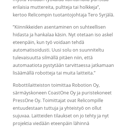
erilaisia muttereita, pultteja tai holkkeja”,
kertoo Relicompin tuotantojohtaja Tero Syrjälä.
”Kiinnikkeiden asentaminen on suhteellisen
hidasta ja hankalaa käsin. Nyt otetaan iso askel
eteenpäin, kun työ voidaan tehdä
automatisoidusti. Uusi solu on suunniteltu
tulevaisuutta silmällä pitäen niin, että
automaatiota pystytään tarvittaessa jatkamaan
lisäämällä robotteja tai muita laitteita.”
Robottilaitteiston toimittaa Robotion Oy,
särmäyskoneen CoastOne Oy ja puristekoneet
PressOne Oy. Toimittajat ovat Relicompille
entuudestaan tuttuja ja yhteistyö on ollut
sujuvaa. Laitteiden tilaukset on jo tehty ja nyt
projektia viedään eteenpäin lähinnä