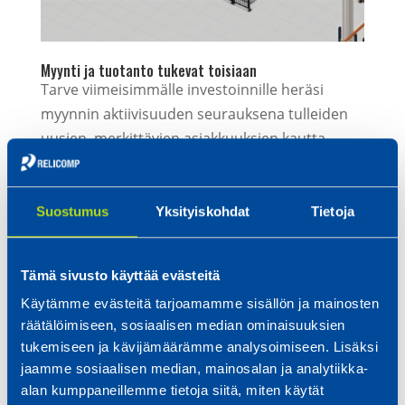
Myynti ja tuotanto tukevat toisiaan
Tarve viimeisimmälle investoinnille heräsi
myynnin aktiivisuuden seurauksena tulleiden
uusien, merkittävien asiakkuuksien kautta.
Syrjälä kiittelee Relicompin hyväksi hioutunutta
katselmointiprosessia, jossa yhdistyvät koko
organisaation sidosryhmien osaaminen sekä
Suostumus
Yksityiskohdat
Tietoja
hyödyntäminen.
”Saamme tuotantoon myyntitiimiltämme hyvän
Tämä sivusto käyttää evästeitä
pohjustuksen siitä, mitä ollaan tarjoamassa ja
Käytämme evästeitä tarjoamamme sisällön ja mainosten
myymässä. Ennen tarjousta järjestämme
räätälöimiseen, sosiaalisen median ominaisuuksien
sisäisen katselmuksen uuteen tuotteeseen
tukemiseen ja kävijämäärämme analysoimiseen. Lisäksi
jaamme sosiaalisen median, mainosalan ja analytiikka-
tutustumiseksi ja tarjouksen vetäessä kiinni,
alan kumppaneillemme tietoja siitä, miten käytät
teemme tämän uudelleen. Meiltä löytyy omasta