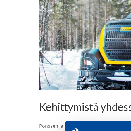
Kehittymistä yhdes
Ponssen ja Relicompin yhteistyö alkoi vu