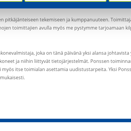
oimittajaverkostoon, ja Relicomp on heille yksi merkittävis
n pitkäjänteiseen tekemiseen ja kumppanuuteen. Toimittaja
mojen toimittajien avulla myös me pystymme tarjoamaan kil
evalmistaja, joka on tänä päivänä yksi alansa johtavista y
neet ja niihin liittyvät tietojärjestelmät. Ponssen toiminn
esti myös itse toimialan asettamia uudistustarpeita. Yksi Pon
 mukaisesti.