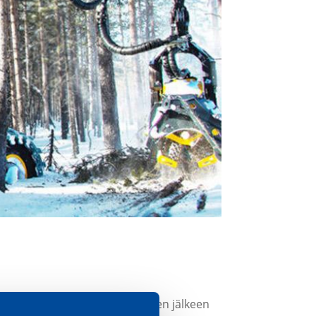
001 -mallistoa. Relicomp on sen jälkeen