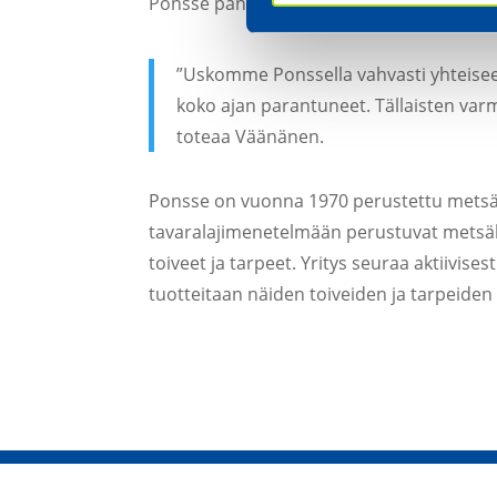
Ponsse panostaa erityisesti kotimaiseen t
”Uskomme Ponssella vahvasti yhteisee
koko ajan parantuneet. Tällaisten var
toteaa Väänänen.
Ponsse on vuonna 1970 perustettu metsäkon
tavaralajimenetelmään perustuvat metsäko
toiveet ja tarpeet. Yritys seuraa aktiivis
tuotteitaan näiden toiveiden ja tarpeiden