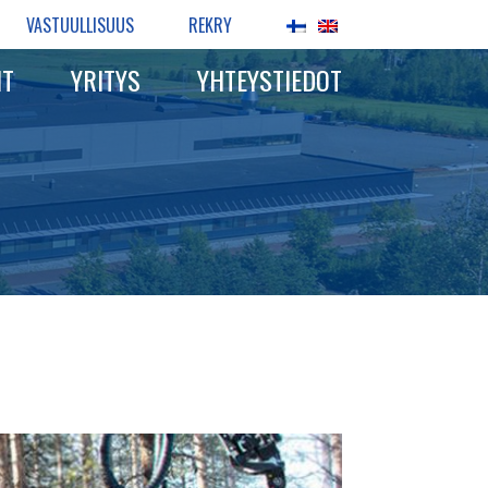
VASTUULLISUUS
REKRY
IT
YRITYS
YHTEYSTIEDOT