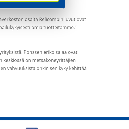
tä kotimaisista kumppaneista.
verkoston osalta Relicompin luvut ovat
pailukykyisesti omia tuotteitamme.”
rityksistä. Ponssen erikoisalaa ovat
an keskiössä on metsäkoneyrittäjien
ssen vahvuuksista onkin sen kyky kehittää