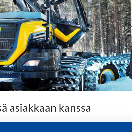
sä asiakkaan kanssa
onna 1999, kun yritykset alkoivat suunnittelemaan Ponssen 2