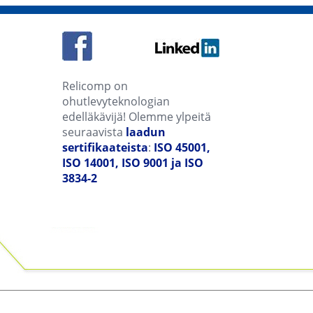
Relicomp on
ohutlevyteknologian
edelläkävijä! Olemme ylpeitä
seuraavista
laadun
sertifikaateista
:
ISO 45001,
ISO 14001, ISO 9001 ja ISO
3834-2