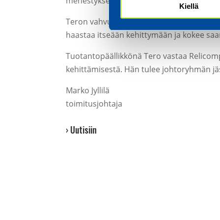
menestyksellä tähän asti.
Kiellä
Teron vahvuudet ovat esimiestyössä, joh
haastaa itseään kehittymään ja kokee saa
Tuotantopäällikkönä Tero vastaa Relicom
kehittämisestä. Hän tulee johtoryhmän jäse
Marko Jyllilä
toimitusjohtaja
› Uutisiin