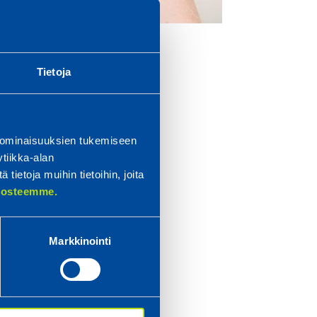
Tietoja
en
 ominaisuuksien tukemiseen
t
tiikka-alan
ietoja muihin tietoihin, joita
elosteemme.
ssa
Markkinointi