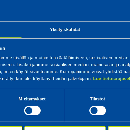
Yksityiskohdat
n tuotantopäälliköksi 1.12.2018 alka
itä
mme sisällön ja mainosten räätälöimiseen, sosiaalisen median
 uuden työnantajan palvelukseen, tuotantopäällikön tehtävä
iseen. Lisäksi jaamme sosiaalisen median, mainosalan ja analy
, miten käytät sivustoamme. Kumppanimme voivat yhdistää näitä t
 vuonna 2004. Hän työskenteli tuotannossa eri osastoilla,
n kerätty, kun olet käyttänyt heidän palvelujaan.
Lue tietosuojas
eteni siellä nopeasti tiiminvetäjäksi. Tero suoritti työn ohe
S-tutkinnon vuonna 2007. Sen jälkeen hän toimi
Mieltymykset
Tilastot
enetelmäsuunnittelijana.
na 2012 toimien kahden muun työnjohtajan kanssa yhdessä
ero otti vastuulleen vuonna 2013 hoitaen sitä tehtävää