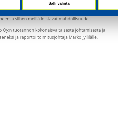
Salli valinta
tamisessa ja kokonaisuuksien kehittämisessä. Hän haluaa
neensa siihen meillä loistavat mahdollisuudet.
p Oy:n tuotannon kokonaisvaltaisesta johtamisesta ja
neksi ja raportoi toimitusjohtaja Marko Jyllilälle.