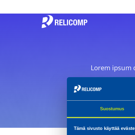
Lorem ipsum do
tempor
Suostumus
Tämä sivusto käyttää eväste