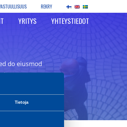
VASTUULLISUUS
REKRY
IT
YRITYS
YHTEYSTIEDOT
 sed do eiusmod
aliqua.
Tietoja