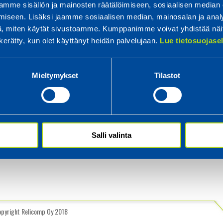
mme sisällön ja mainosten räätälöimiseen, sosiaalisen median
iseen. Lisäksi jaamme sosiaalisen median, mainosalan ja analy
, miten käytät sivustoamme. Kumppanimme voivat yhdistää näitä t
n kerätty, kun olet käyttänyt heidän palvelujaan.
Lue tietosuojas
Mieltymykset
Tilastot
Salli valinta
opyright Relicomp Oy 2018