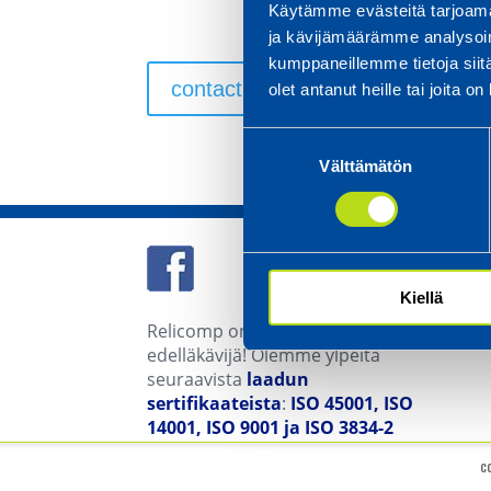
Käytämme evästeitä tarjoama
ja kävijämäärämme analysoim
kumppaneillemme tietoja siitä
contact us
olet antanut heille tai joita o
Suostumuksen
Välttämätön
valinta
Kiellä
Relicomp on ohutlevyteknologian
edelläkävijä! Olemme ylpeitä
seuraavista
laadun
sertifikaateista
:
ISO 45001, ISO
14001, ISO 9001 ja ISO 3834-2
c