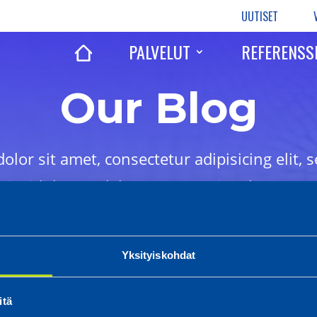
UUTISET
PALVELUT
REFERENSS
Our Blog
lor sit amet, consectetur adipisicing elit,
 incididunt ut labore magna sit voluptatem 
TEST
Yksityiskohdat
itä