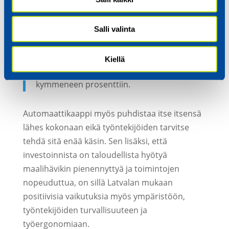
lyhyellä aikavälillä, sillä
automaattimaalauskaapin ansiosta
maalijätteestä saadaan suurempi osa
Salli valinta
talteen ja uudelleen käytettäväksi. Nykyinen
40 prosentin maalihävikki pystytään uuden
Kiellä
kaapin myötä supistamaan vain
kymmeneen prosenttiin.
Automaattikaappi myös puhdistaa itse itsensä
lähes kokonaan eikä työntekijöiden tarvitse
tehdä sitä enää käsin. Sen lisäksi, että
investoinnista on taloudellista hyötyä
maalihävikin pienennyttyä ja toimintojen
nopeuduttua, on sillä Latvalan mukaan
positiivisia vaikutuksia myös ympäristöön,
työntekijöiden turvallisuuteen ja
työergonomiaan.