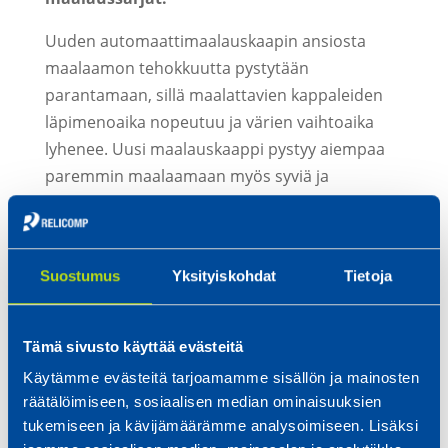
Uuden automaattimaalauskaapin ansiosta
maalaamon tehokkuutta pystytään
parantamaan, sillä maalattavien kappaleiden
läpimenoaika nopeutuu ja värien vaihtoaika
lyhenee. Uusi maalauskaappi pystyy aiempaa
paremmin maalaamaan myös syviä ja
monitasoisia muotoja, mikä vähentää tarvetta
jälkikäteen tehtävälle paikkamaalaukselle.
Automaattikaappi seuraa maalattavan
Suostumus
Yksityiskohdat
Tietoja
kappaleen muotoja ja maalin tarttuvuus on
parempi, minkä ansiosta maalipinta on entistä
tasaisempaa.
Tämä sivusto käyttää evästeitä
Käytämme evästeitä tarjoamamme sisällön ja mainosten
Uusi automaattimaalauskaappi on ennen
räätälöimiseen, sosiaalisen median ominaisuuksien
kaikkea asiakaslähtöinen investointi ja
tukemiseen ja kävijämäärämme analysoimiseen. Lisäksi