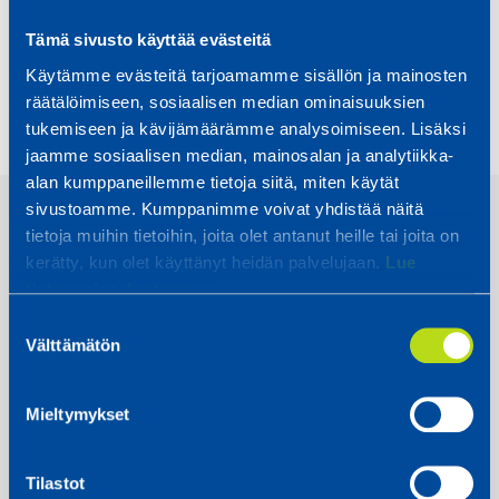
odio tincidunt sed.
Tämä sivusto käyttää evästeitä
Käytämme evästeitä tarjoamamme sisällön ja mainosten
räätälöimiseen, sosiaalisen median ominaisuuksien
tukemiseen ja kävijämäärämme analysoimiseen. Lisäksi
jaamme sosiaalisen median, mainosalan ja analytiikka-
alan kumppaneillemme tietoja siitä, miten käytät
sivustoamme. Kumppanimme voivat yhdistää näitä
tietoja muihin tietoihin, joita olet antanut heille tai joita on
kerätty, kun olet käyttänyt heidän palvelujaan.
Lue
tietosuojaselosteemme.
Suostumuksen
Our Mission
Välttämätön
valinta
Mieltymykset
Ut enim ad minim veniam, quis nostrud
exercitation ullamco laboris nisi ut aliquip ex ea
Tilastot