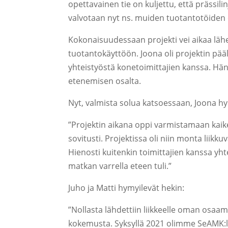
opettavainen tie on kuljettu, että prässili
valvotaan nyt ns. muiden tuotantotöiden
Kokonaisuudessaan projekti vei aikaa läh
tuotantokäyttöön. Joona oli projektin pä
yhteistyöstä konetoimittajien kanssa. Hä
etenemisen osalta.
Nyt, valmista solua katsoessaan, Joona hy
”Projektin aikana oppi varmistamaan kai
sovitusti. Projektissa oli niin monta liikk
Hienosti kuitenkin toimittajien kanssa yhtei
matkan varrella eteen tuli.”
Juho ja Matti hymyilevät hekin:
”Nollasta lähdettiin liikkeelle oman osaam
kokemusta. Syksyllä 2021 olimme SeAMK:ll