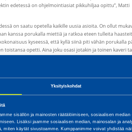
ektin edetessä on ohjelmointiasiat pikkuhiljaa opittu”, Matti
essä on saatu opetella kaikille uusia asioita. On ollut muka
n kanssa porukalla miettiä ja ratkoa eteen tulleita haasteit
ikokonaisuus kyseessä, että kyllä siinä piti vähän porukalla 
 toistansa opetti. Aina joku osasi jotakin ja toinen kaveri t
työssä on niin hienoa. Varsinkin, kun sitä saa tehdä
, että on ollut pitkään Relicompilla ja pääsee edelleen
ä jaksamista ja motivaatiota”, toteavat pojat yhdessä ja jatka
Yksityiskohdat
imintavarmoja. Se jos mikä lisää työmotivaatiota, kun kaikki p
iteitä pitää tietysti tehdä, ja prosessia tarkkaillaan jatkuvas
itä
tei tule isompaa vikaa” kertovat Juho ja Matti.
mme sisällön ja mainosten räätälöimiseen, sosiaalisen median
iseen. Lisäksi jaamme sosiaalisen median, mainosalan ja analy
a osaajia. He pystyvät työskentelemään Relicompilla monissa 
, miten käytät sivustoamme. Kumppanimme voivat yhdistää näitä t
n koneet. Se meillä Relicompilla on tavoitteenakin: laajennet