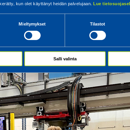
n kerätty, kun olet käyttänyt heidän palvelujaan.
Lue tietosuojas
istetaan vaihtelevat työtehtävät. Työssä jaksaminenkin
ä ne näin kuormita aina samalla tavalla.
Mieltymykset
Tilastot
Salli valinta