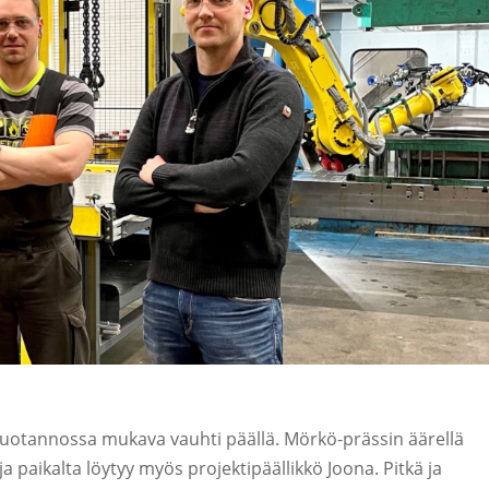
otannossa mukava vauhti päällä. Mörkö-prässin äärellä
ja paikalta löytyy myös projektipäällikkö Joona. Pitkä ja