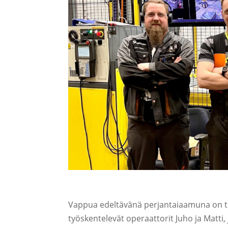
Vappua edeltävänä perjantaiaamuna on tu
työskentelevät operaattorit Juho ja Matti, 