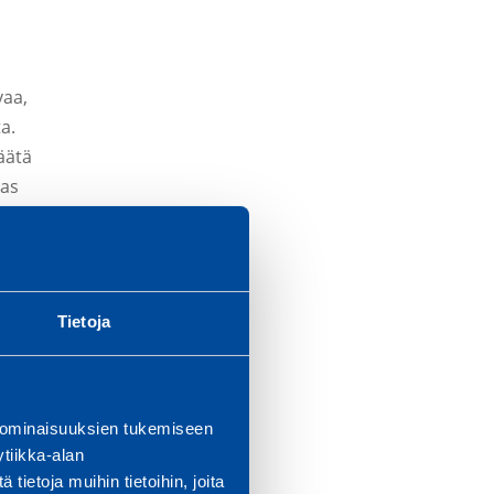
vaa,
a.
päätä
aas
vat:
Tietoja
elaa
ti,
 ominaisuuksien tukemiseen
tiikka-alan
eri
ietoja muihin tietoihin, joita
aan