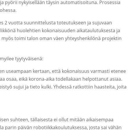
nja pyörii nykyisellään täysin automatisoituna. Prosessia
 ohessa.
es 2 vuotta suunnittelusta toteutukseen ja sujuvaan
ällikkönä huolehtien kokonaisuuden aikataulutuksesta ja
n myös toimi talon oman väen yhteyshenkilönä projektin
myilee tyytyväisenä:
ken useampaan kertaan, että kokonaisuus varmasti etenee
uvaa osaa, eikä korona-aika todellakaan helpottanut asiaa.
styö sujui ja tieto kulki. Yhdessä ratkottiin haasteita, joita
isen suhteen, tällaisesta ei ollut mitään aikaisempaa
a parin päivän robotiikkakoulutuksessa, josta sai vähän