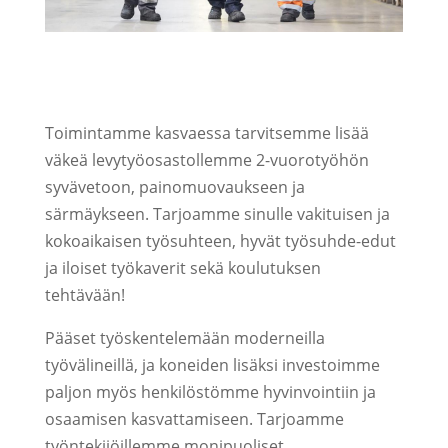
Toimintamme kasvaessa tarvitsemme lisää
väkeä levytyöosastollemme 2-vuorotyöhön
syvävetoon, painomuovaukseen ja
särmäykseen. Tarjoamme sinulle vakituisen ja
kokoaikaisen työsuhteen, hyvät työsuhde-edut
ja iloiset työkaverit sekä koulutuksen
tehtävään!
Pääset työskentelemään moderneilla
työvälineillä, ja koneiden lisäksi investoimme
paljon myös henkilöstömme hyvinvointiin ja
osaamisen kasvattamiseen. Tarjoamme
työntekijöillemme monipuoliset