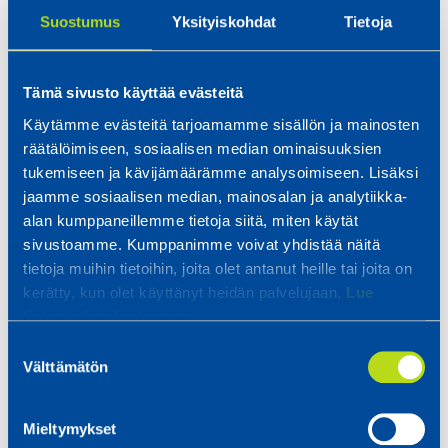
Suostumus
Yksityiskohdat
Tietoja
Edeltävä työkokemus vastaavista tehtävistä,
trukilla ajosta, särmäyksestä tai robotiikasta
Tämä sivusto käyttää evästeitä
sekä kuvienlukutaito lasketaan eduksi, mutta
eivät ole välttämättömiä. Lisäksi toivomme,
Käytämme evästeitä tarjoamamme sisällön ja mainosten
räätälöimiseen, sosiaalisen median ominaisuuksien
että olet oma-aloitteinen, tuloksellinen ja
tukemiseen ja kävijämäärämme analysoimiseen. Lisäksi
tavoitteellinen tekijä. Arvostamme intoa tarttua
jaamme sosiaalisen median, mainosalan ja analytiikka-
haasteisiin sekä halua kehittää itseään ja
alan kumppaneillemme tietoja siitä, miten käytät
työyhteisöään.
sivustoamme. Kumppanimme voivat yhdistää näitä
tietoja muihin tietoihin, joita olet antanut heille tai joita on
kerätty, kun olet käyttänyt heidän palvelujaan.
Lue
Kuulostaako sinulta?
tietosuojaselosteemme.
Suostumuksen
Hienoa, älä epäröi hakea meille töihin. Saatat
Välttämätön
valinta
olla etsimämme henkilö!
Mieltymykset
Lähetä hakemuksesi alla olevalla lomakkeella.