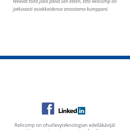
tekevät töitä joka päivä sen eteen, että Relicomp on
jatkuvasti asiakkaidensa arvostama kumppani.
Relicomp on ohutlevyteknologian edelläkävijä!