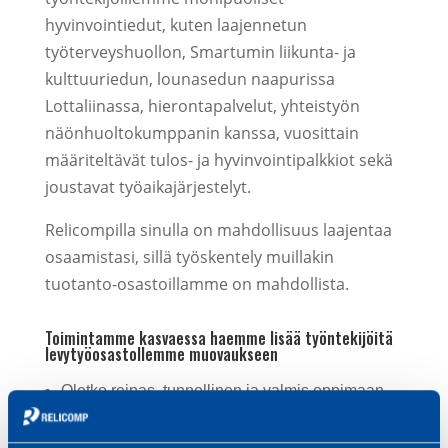
hyvinvointiedut, kuten laajennetun
työterveyshuollon, Smartumin liikunta- ja
kulttuuriedun, lounasedun naapurissa
Lottaliinassa, hierontapalvelut, yhteistyön
näönhuoltokumppanin kanssa, vuosittain
määriteltävät tulos- ja hyvinvointipalkkiot sekä
joustavat työaikajärjestelyt.
Relicompilla sinulla on mahdollisuus laajentaa
osaamistasi, sillä työskentely muillakin
tuotanto-osastoillamme on mahdollista.
Toimintamme kasvaessa haemme lisää työntekijöitä
levytyöosastollemme muovaukseen
Oletko reipas, tunnollinen ja valmis oppimaan
uutta?
Oletko valmis vuorotyöhön?